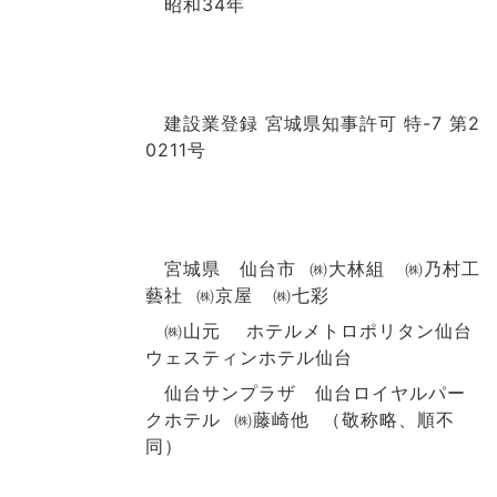
昭和34年
建設業登録 宮城県知事許可 特-7 第2
0211号
宮城県 仙台市 ㈱大林組 ㈱乃村工
藝社 ㈱京屋 ㈱七彩
㈱山元 ホテルメトロポリタン仙台
ウェスティンホテル仙台
仙台サンプラザ 仙台ロイヤルパー
クホテル ㈱藤崎他 （敬称略、順不
同）